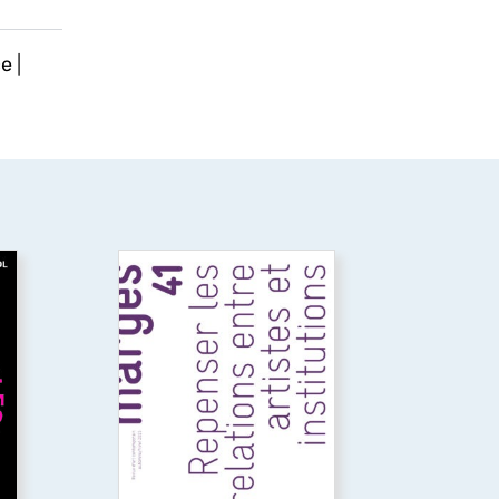
ce
|
Repenser les relations
ue
entre artistes et
institutions
or
 du
Ce numéro explore les
nt
relations entre artistes et
institutions, en analysant les
aux
tensions entre aspirations
que
artistiques et logiques