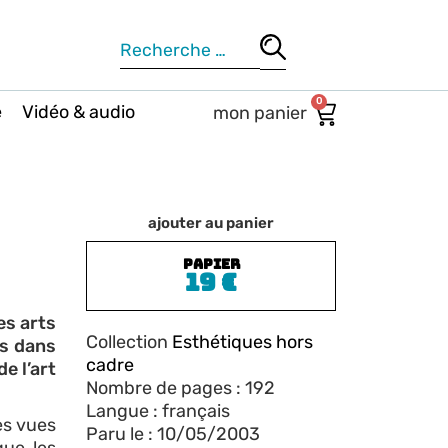
0
e
Vidéo & audio
ajouter au panier
PAPIER
19
€
es arts
Collection
Esthétiques hors
es dans
cadre
e l’art
Nombre de pages : 192
Langue : français
es vues
Paru le : 10/05/2003