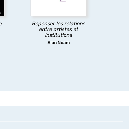
cé
institutionnelles, afin de
ion
mettre en lumière les
rapports de pouvoir à
e
Repenser les relations
l’œuvre.
entre artistes et
institutions
découvrir
Alon Noam