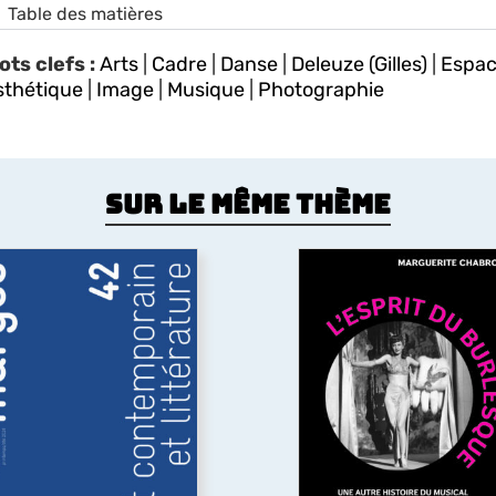
Table des matières
ots clefs :
Arts
|
Cadre
|
Danse
|
Deleuze (Gilles)
|
Espa
sthétique
|
Image
|
Musique
|
Photographie
Sur le même thème
Art contemporain et
littérature
L’Esprit du burlesq
uelles sont les relations
L’ouvrage revisite l’âge d’
ntre art contemporain et
du film musical américain
ittérature ? A travers des
XXe siècle en y chercha
exemples allant des
l’héritage du théâtre
mprunts littéraires à des
burlesque
qui se trouve 
uvres plastiques jusqu’à
origines du genre, mais 