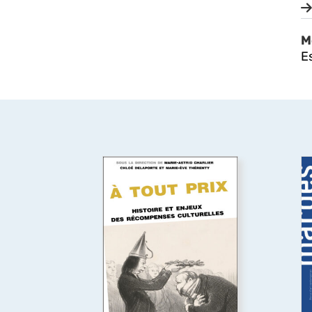
M
E
À tout prix
Premier livre à étudier les
Q
prix culturels, artistiques et
e
médiatiques de l’espace
l
francophone dans leur
diversité (littérature, théâtre,
e
cinéma, télévision, musiques
œ