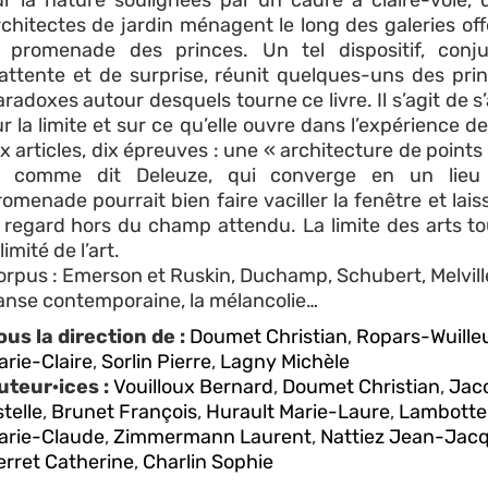
ur la nature soulignées par un cadre à claire-voie, 
rchitectes de jardin ménagent le long des galeries off
a promenade des princes. Un tel dispositif, conj
’attente et de surprise, réunit quelques-uns des pri
radoxes autour desquels tourne ce livre. Il s’agit de s
r la limite et sur ce qu’elle ouvre dans l’expérience d
ix articles, dix épreuves : une « architecture de points
, comme dit Deleuze, qui converge en un lieu
omenade pourrait bien faire vaciller la fenêtre et laiss
e regard hors du champ attendu. La limite des arts t
illimité de l’art.
orpus : Emerson et Ruskin, Duchamp, Schubert, Melville
anse contemporaine, la mélancolie…
ous la direction de :
Doumet Christian
,
Ropars-Wuille
arie-Claire
,
Sorlin Pierre
,
Lagny Michèle
uteur·ices :
Vouilloux Bernard
,
Doumet Christian
,
Jac
telle
,
Brunet François
,
Hurault Marie-Laure
,
Lambotte
arie-Claude
,
Zimmermann Laurent
,
Nattiez Jean-Jac
erret Catherine
,
Charlin Sophie