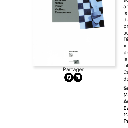
s
a
l
d
pa
su
D
»
pr
l
l’
Partager
C
d
S
M
A
Es
M
P