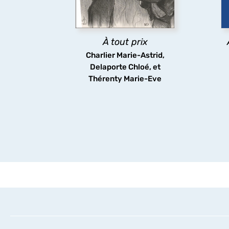
populaires, art
contemporain, bande
dessinée, jeux vidéo), du XIX
l
siècle à nos jours.
À tout prix
Charlier Marie-Astrid,
découvrir
Delaporte Chloé, et
Thérenty Marie-Eve