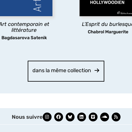
l’usage par l’art
le cinéma a en partie effa
contemporain de textes
pour privilégier sa dimens
ittéraires,
marges
explore
romantique.
Art contemporain et
L’Esprit du burlesqu
les pratiques existantes.
littérature
Chabrol Marguerite
découvrir
Bagdasarova Satenik
découvrir
dans la même collection
Nous suivre