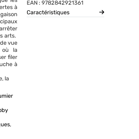
que les
EAN : 9782842921361
ertes à
Caractéristiques
ugaison
ncipaux
’arrêter
es arts.
 de vue
 où la
er filer
ouche à
, la
umier
oby
ques
,