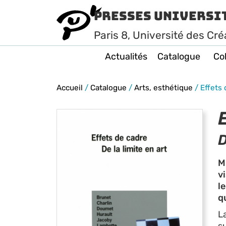
Presses Universi
Paris
8
, Université des Cré
Actualités
Catalogue
Col
Accueil
/
Catalogue
/
Arts, esthétique
/
Effets 
D
M
v
l
q
L