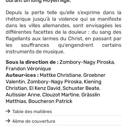
durant un long Moyen Age.
Depuis la perte telle qu’elle s’exprime dans la
rhétorique jusqu’à la violence qui se manifeste
dans les villes allemandes, sont envisagées les
différentes facettes de la douleur : du sang des
flagellants aux larmes du Christ, en passant par
les souffrances qu’engendrent certains
instruments de musique.
Sous la direction de :
Zombory-Nagy Piroska
,
Frandon Véronique
Auteur·ices :
Mattke Christiane
,
Groebner
Valentin
,
Zombory-Nagy Piroska
,
Kiening
Christian
,
El Kenz David
,
Schuster Beate
,
Autissier Anne
,
Clouzot Martine
,
Grässlin
Matthias
,
Boucheron Patrick
Table des matières
4ème de couverture