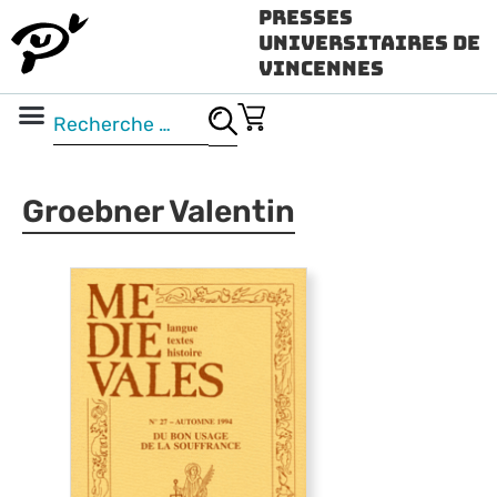
Presses
Universitaires de
Vincennes
Science ouverte
Vidéo & audio
Groebner Valentin