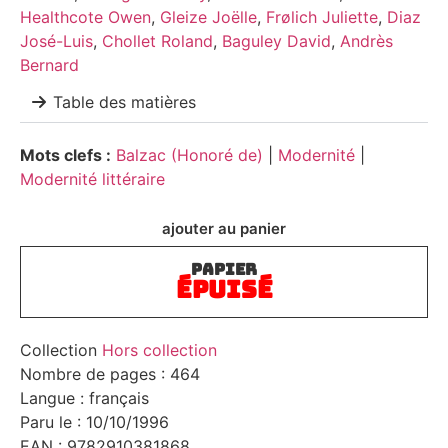
Healthcote Owen
,
Gleize Joëlle
,
Frølich Juliette
,
Diaz
José-Luis
,
Chollet Roland
,
Baguley David
,
Andrès
Bernard
Table des matières
Mots clefs :
Balzac (Honoré de)
|
Modernité
|
Modernité littéraire
ajouter au panier
PAPIER
ÉPUISÉ
Collection
Hors collection
Nombre de pages : 464
Langue : français
Paru le : 10/10/1996
EAN : 9782910381868