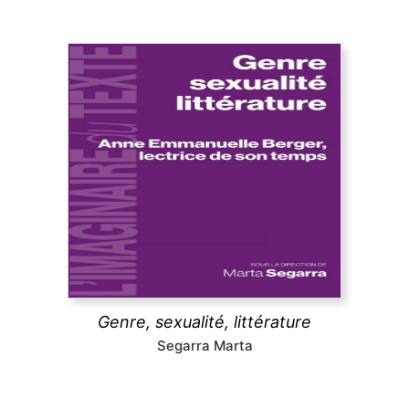
Genre, sexualité, littérature
Théories féministes et queers, psychanalyse,
déconstruction, question décoloniale, politiques de
la traduction, pédagogies féministes. Les essais ici
réunis montrent comment, selon les mots de Anne
Emmanuelle Berger, « ce que la littérature fait au
genre, c'est défaire son ordre, attenter à son unité
et sa souveraineté ».
Genre, sexualité, littérature
découvrir
Segarra Marta