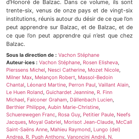
d’Honoré de Balzac. Dans ce volume, ils sont
trente-six, venus de onze pays et de vingt-six
institutions, réunis autour du désir de ce que l’on
peut apprendre sur Balzac, et de Balzac, et de
ce que l’on peut apprendre qui n’est que chez
Balzac.
Sous la direction de :
Vachon Stéphane
Auteur·ices :
Vachon Stéphane
,
Rosen Elisheva
,
Pierssens Michel
,
Nesci Catherine
,
Mozet Nicole
,
Milner Max
,
Melançon Robert
,
Massol-Bedoin
Chantal
,
Léonard Martine
,
Perron Paul
,
Vaillant Alain
,
Le Huen Roland
,
Guichardet Jeannine
,
R. Finn
Michael
,
Falconer Graham
,
Dällenbach Lucien
,
Berthier Philippe
,
Aubin Marie-Christine
,
Schuerewegen Franc
,
Rosa Guy
,
Petitier Paule
,
Neefs
Jacques
,
Moyal Gabriel
,
Morisot Jean-Claude
,
McCall
Saint-Saëns Anne
,
Mahieu Raymond
,
Lungo (del)
Andrea
,
R. Pugh Anthony
,
Vanoncini André
,
N.