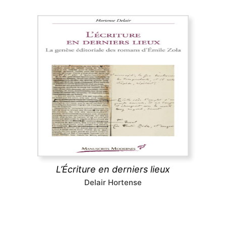
L’Écriture en derniers lieux
Pour certains auteurs, l’impression de l’ouvrage
relance l’écriture au lieu d’y mettre un terme. Cet
ouvrage réexamine l’histoire littéraire et les
Rougon-Macquart
à la lumière des épreuves
typographiques, où Zola révise littéralement le
texte de chaque roman à la dernière minute.
L’Écriture en derniers lieux
découvrir
Delair Hortense