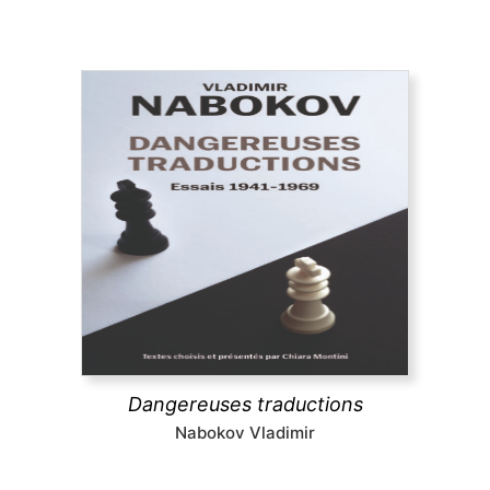
Dangereuses traductions
À partir de textes pour la plupart inédits en
français, cet ouvrage présente la pensée et les
pratiques de la traduction de Nabokov, leur
évolution dans le temps jusqu’à la défense radicale
du littéralisme, une position extrême et
dérangeante.
Dangereuses traductions
découvrir
Nabokov Vladimir