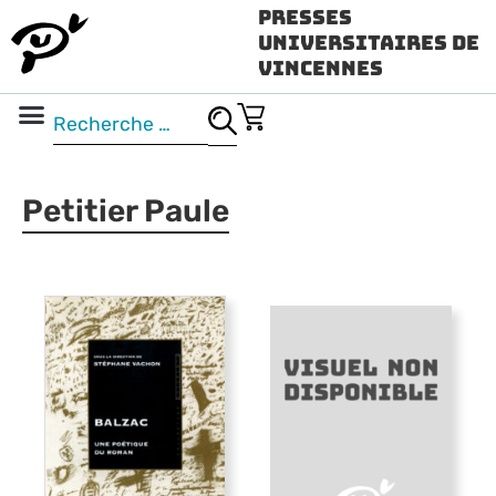
Presses
Universitaires de
Vincennes
Science ouverte
Vidéo & audio
Petitier Paule