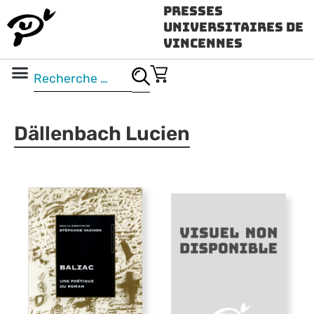
Presses
Universitaires de
Vincennes
Science ouverte
Vidéo & audio
Dällenbach Lucien