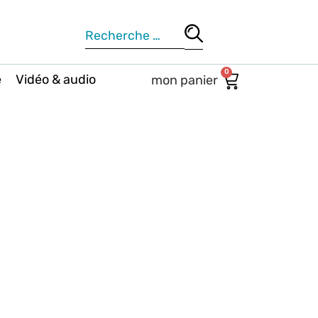
0
e
Vidéo & audio