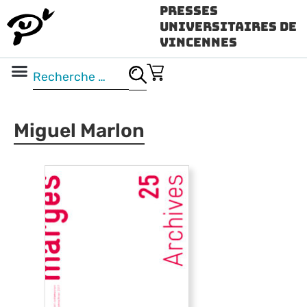
Presses
Universitaires de
Vincennes
Science ouverte
Vidéo & audio
Miguel Marlon