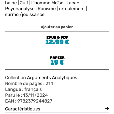
haine
|
Juif
|
L’homme Moïse
|
Lacan
|
Psychanalyse
|
Racisme
|
refoulement
|
surmoi/jouissance
ajouter au panier
ePub & PDF
12.99
€
PAPIER
19
€
Collection
Arguments Analytiques
Nombre de pages : 214
Langue : français
Paru le : 13/11/2024
EAN : 9782379244827
Caractéristiques