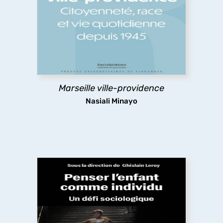
L’histoire des liens entre citoyenneté et logement
à Marseille, par une historienne américaine. Un
regard acéré sur le post-colonial, les
redéfinitions du projet impérial français, les
nouveaux modes de gestion de populations
racialisées.
Marseille ville-providence
découvrir
Nasiali Minayo
Penser l’enfant comme individu : un défi
sociologique
Pourquoi un ouvrage de sociologie mettant en