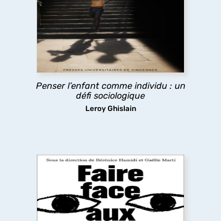
lien
« enfance(s) » et individualité ?
Comment penser à la fois l’enfant comme «
acteur », et comme marqué par les inégalités
sociales ? La question est à la fois scientifique et
politique, donnant à penser sur la place des
enfants dans notre société.
Penser l’enfant comme individu : un
défi sociologique
découvrir
Leroy Ghislain
Faire face aux violences sexistes et
sexuelles