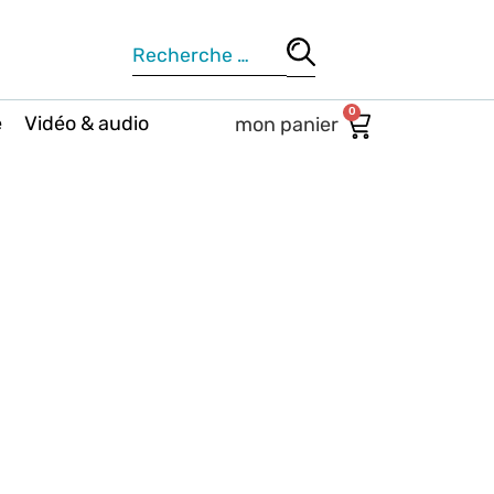
0
e
Vidéo & audio