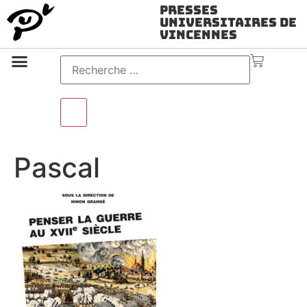
Presses
Universitaires de
Vincennes
Science ouverte
Vidéo & audio
Pascal