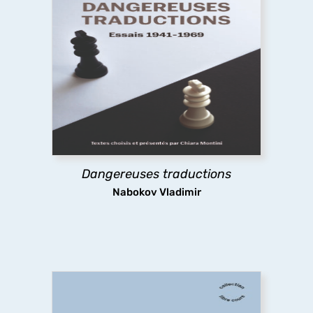
Dangereuses traductions
À partir de textes pour la plupart inédits en
français, cet ouvrage présente la pensée et les
pratiques de la traduction de Nabokov, leur
évolution dans le temps jusqu’à la défense
radicale du littéralisme, une position extrême et
dérangeante.
Dangereuses traductions
découvrir
Nabokov Vladimir
L’Écopoétique