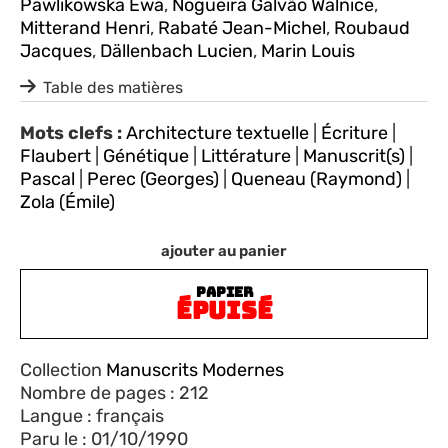
Pawlikowska Ewa
,
Nogueira Galvão Walnice
,
Mitterand Henri
,
Rabaté Jean-Michel
,
Roubaud
Jacques
,
Dällenbach Lucien
,
Marin Louis
Table des matières
Mots clefs :
Architecture textuelle
|
Écriture
|
Flaubert
|
Génétique
|
Littérature
|
Manuscrit(s)
|
Pascal
|
Perec (Georges)
|
Queneau (Raymond)
|
Zola (Émile)
ajouter au panier
PAPIER
ÉPUISÉ
Collection
Manuscrits Modernes
Nombre de pages : 212
Langue : français
Paru le : 01/10/1990