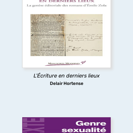
L’Écriture en derniers lieux
Pour certains auteurs, l’impression de l’ouvrage
relance l’écriture au lieu d’y mettre un terme. Cet
ouvrage réexamine l’histoire littéraire et les
Rougon-Macquart
à la lumière des épreuves
typographiques, où Zola révise littéralement le
texte de chaque roman à la dernière minute.
L’Écriture en derniers lieux
découvrir
Delair Hortense