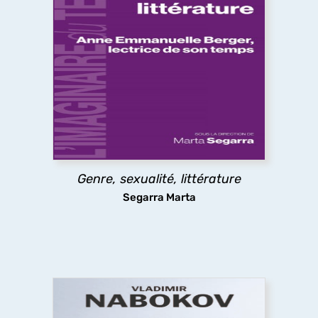
Genre, sexualité, littérature
Théories féministes et queers, psychanalyse,
déconstruction, question décoloniale, politiques
de la traduction, pédagogies féministes. Les
essais ici réunis montrent comment, selon les
mots de Anne Emmanuelle Berger, « ce que la
littérature fait au genre, c'est défaire son ordre,
attenter à son unité et sa souveraineté ».
Genre, sexualité, littérature
découvrir
Segarra Marta