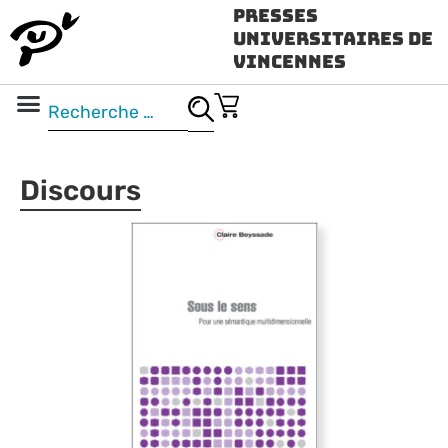
Presses
Universitaires de
Vincennes
Science ouverte
Vidéo & audio
Discours