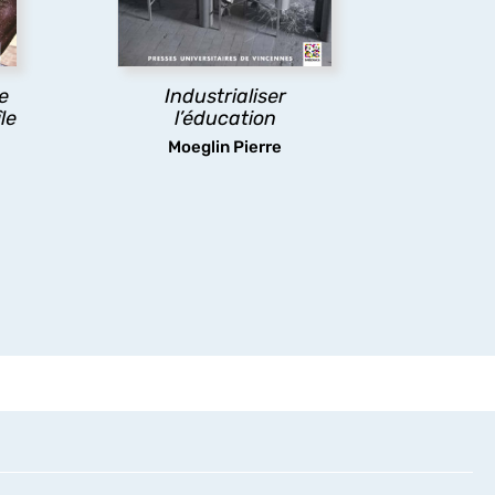
organisations, ressources et
t
pratiques éducatives.
e.
découvrir
Le
Industrialiser
le
l’éducation
Moeglin Pierre