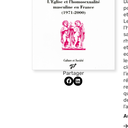
D
po
et
L
l
s
rh
e
e
l
c
Partager
l
r
r
qu
d
l
A