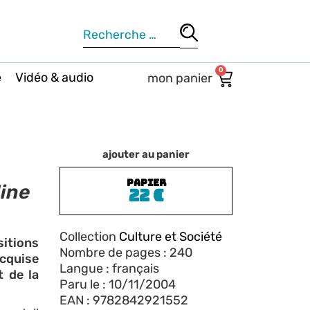
0
e
Vidéo & audio
ajouter au panier
PAPIER
line
22
€
Collection
Culture et Société
sitions
Nombre de pages : 240
cquise
Langue : français
t de la
Paru le : 10/11/2004
EAN : 9782842921552