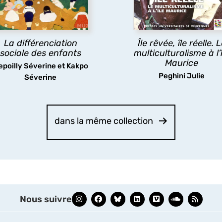
milles et sur les processus
carrefour, car elle réuni
ar lesquels se construit la
l’Afrique, l’Europe et l’Asi
différenciation sociale de
l’enfance.
La différenciation
Île rêvée, île réelle. 
découvrir
sociale des enfants
multiculturalisme à l’î
Maurice
epoilly Séverine et Kakpo
découvrir
Peghini Julie
Séverine
dans la même collection
Nous suivre