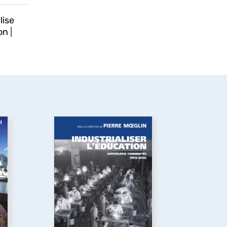
lise
on
|
Le
Industrialiser
île
l’éducation
Pour mieux comprendre les
el,
mutations des
le-