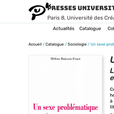
Presses Universi
Paris
8
, Université des Cré
Actualités
Catalogue
Col
Accueil
/
Catalogue
/
Sociologie
/
Un sexe pro
L
e
C
h
à
l