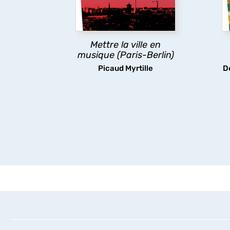
hiérarchies et les
fa
transformations des scènes
p
musicales contemporaines
de Paris et Berlin.
Mettre la ville en
musique (Paris-Berlin)
découvrir
Picaud Myrtille
D