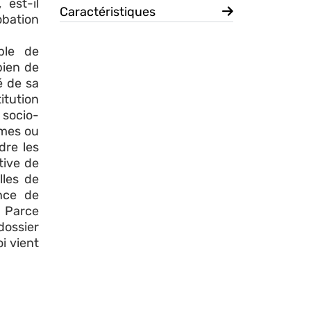
 est-il
Caractéristiques
robation
ble de
bien de
é de sa
titution
 socio-
mmes ou
dre les
tive de
lles de
ence de
. Parce
 dossier
i vient