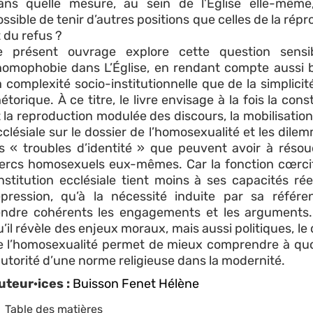
ans quelle mesure, au sein de l’Église elle-même,
ssible de tenir d’autres positions que celles de la rép
 du refus ?
e présent ouvrage explore cette question sensi
’homophobie dans L’Église, en rendant compte aussi 
a complexité socio-institutionnelle que de la simplicit
étorique. À ce titre, le livre envisage à la fois la cons
t la reproduction modulée des discours, la mobilisation
cclésiale sur le dossier de l’homosexualité et les dile
es « troubles d’identité » que peuvent avoir à résou
lercs homosexuels eux-mêmes. Car la fonction cœrci
’institution ecclésiale tient moins à ses capacités rée
épression, qu’à la nécessité induite par sa référ
endre cohérents les engagements et les arguments
’il révèle des enjeux moraux, mais aussi politiques, le
e l’homosexualité permet de mieux comprendre à quo
’autorité d’une norme religieuse dans la modernité.
uteur·ices :
Buisson Fenet Hélène
Table des matières