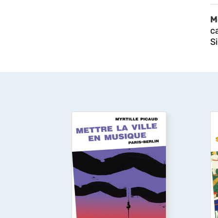
M
c
S
Mettre la ville en
musique (Paris-Berlin)
C
En croisant sociologie de la
le
culture, sociologie urbaine et
en
sociologie des professions,
de
Myrtille Picaud analyse les
c