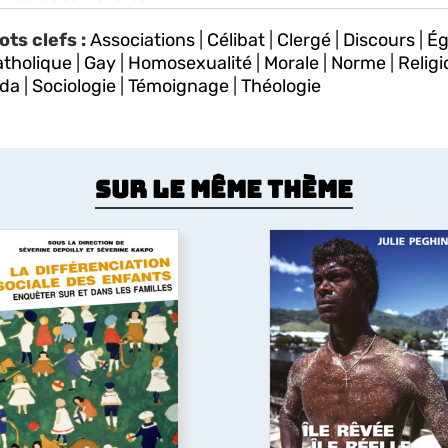
ots clefs :
Associations
|
Célibat
|
Clergé
|
Discours
|
Ég
atholique
|
Gay
|
Homosexualité
|
Morale
|
Norme
|
Religi
ida
|
Sociologie
|
Témoignage
|
Théologie
Sur le même thème
La différenciation
sociale des enfants
Île rêvée, île réelle. 
omment se construisent
multiculturalisme à l’
s dispositions sociales des
Maurice
fants ? L'ouvrage apporte
s éléments de réponse en
On la nomme île arc-en-ci
entrant l’attention sur les
île-écriture et c’est une î