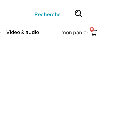
0
e
Vidéo & audio