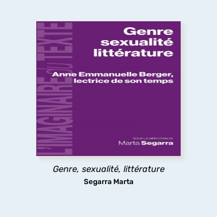
Genre, sexualité, littérature
Théories féministes et queers, psychanalyse,
déconstruction, question décoloniale, politiques
de la traduction, pédagogies féministes. Les
essais ici réunis montrent comment, selon les
mots de Anne Emmanuelle Berger, « ce que la
littérature fait au genre, c'est défaire son ordre,
attenter à son unité et sa souveraineté ».
Genre, sexualité, littérature
découvrir
Segarra Marta