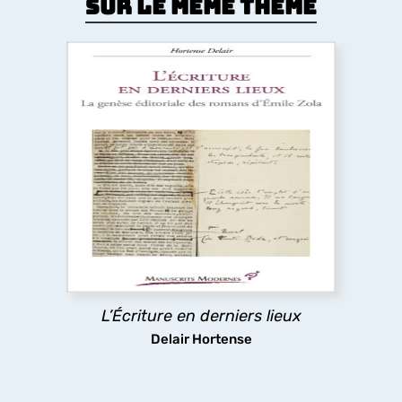
Sur le même thème
L’Écriture en derniers lieux
Pour certains auteurs, l’impression de l’ouvrage
relance l’écriture au lieu d’y mettre un terme. Cet
ouvrage réexamine l’histoire littéraire et les
Rougon-Macquart
à la lumière des épreuves
typographiques, où Zola révise littéralement le
texte de chaque roman à la dernière minute.
L’Écriture en derniers lieux
découvrir
Delair Hortense