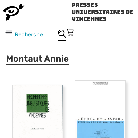
Presses
Universitaires de
Vincennes
Science ouverte
Vidéo & audio
Montaut Annie