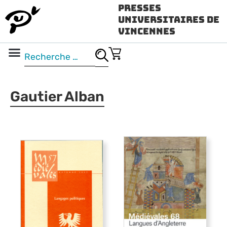
Presses
Universitaires de
Vincennes
Science ouverte
Vidéo & audio
Gautier Alban