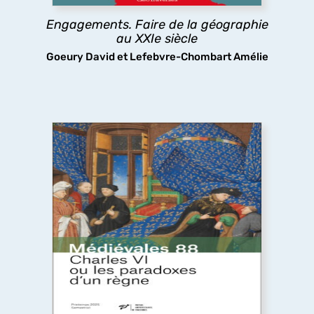
Engagements. Faire de la géographie
découvrir
au XXIe siècle
Goeury David et Lefebvre-Chombart Amélie
Charles VI ou les paradoxes d’un règne
Le long règne de Charles VI a longtemps été
considéré comme une catastrophe, pourtant les
arts et les lettres ont fleuri à sa cour, tandis que
sa folie même stimulait la réflexion politique : tels
sont les paradoxes ici analysés.