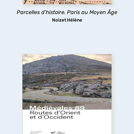
parisien.
Parcelles d’histoire. Paris au Moyen Âge
découvrir
Noizet Hélène
Routes d’Orient et d’Occident
Pèlerins, marchands et autres voyageurs
sillonnent les routes médiévales, y compris dans
des espaces inhospitaliers, ignorant sans doute
que les infrastructures routières qu’ils
empruntaient ont fait l’objet d’aménagements
complexes.