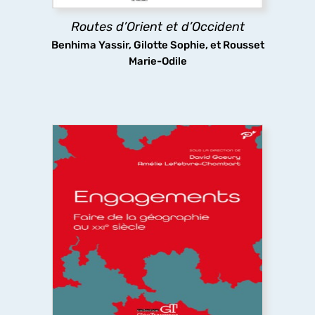
Routes d’Orient et d’Occident
découvrir
Benhima Yassir, Gilotte Sophie, et Rousset
Marie-Odile
Engagements. Faire de la géographie au
XXIe siècle
Que signifie s’engager à faire de la géographie
dans un monde incertain dominé par les chocs
politiques, économiques et environnementaux ?
Les géographes s’engagent pour construire une
science commune, ouverte, citoyenne et
participative.