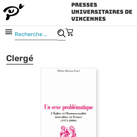
Presses
Universitaires de
Vincennes
Science ouverte
Vidéo & audio
Clergé