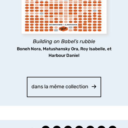
diversity in ‘Babel’s rubble’ in the Generative
framework, covering a wide range of topics in
the various levels of linguistic analysis, with a
particular focus on Georgian and Kartvelian
languages.
Building on Babel’s rubble
découvrir
Boneh Nora, Matushansky Ora, Roy Isabelle, et
Harbour Daniel
dans la même collection