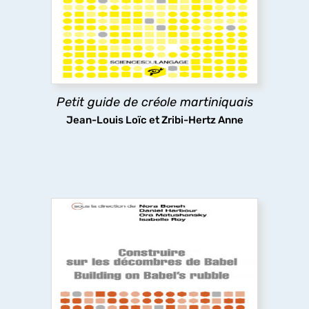
martiniquais, destinée tant aux locuteurs de
cette langue, qui bien souvent ne lui associent
pas la notion de « grammaire », qu'aux non
créolophones. Tous risquent d'être étonnés de sa
riche complexité.
Petit guide de créole martiniquais
découvrir
Jean-Louis Loïc et Zribi-Hertz Anne
Building on Babel’s rubble
This volume explores the unity of linguistic