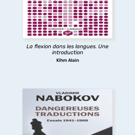
L’ouvrage décrit et analyse les mécanismes de
conjugaison des langues naturelles, explore leurs
significations, expose les théories les
concernant, spécule sur leur émergence et leur
apprentissage.
La flexion dans les langues. Une
découvrir
introduction
Kihm Alain
Dangereuses traductions
À partir de textes pour la plupart inédits en