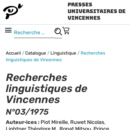
Presses
Universitaires de
Vincennes
Science ouverte
Vidéo & audio
Accueil
/
Catalogue
/
Linguistique
/
Recherches
linguistiques de Vincennes
Recherches
linguistiques de
Vincennes
N°03/1975
Auteur·ices :
Piot Mireille
,
Ruwet Nicolas
,
Lightner Théodore M.
,
Ronat Mitsou
,
Prince