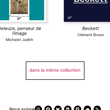
bien là (l’absurde, l’humain, 
nous transforme. Sa pensée
mais aussi ce qui l’est moin
des arts visuels évince
musique, le bilinguisme
calement la transcendance,
t rejeté tous les idéaux de
vérité, liberté et justice.
découvrir
eleuze, penseur de
Beckett
l’image
Clément Bruno
découvrir
Michalet Judith
dans la même collection
Nous suivre