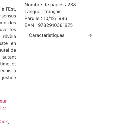
Nombre de pages : 288
à l’Est,
Langue : français
onsensus
Paru le : 10/12/1996
tion des
EAN : 9782910381875
uvertes
Caractéristiques
révèle
juste en
autel de
i autant
itime et
réunis à
 justice
eur
lez
Dick
,