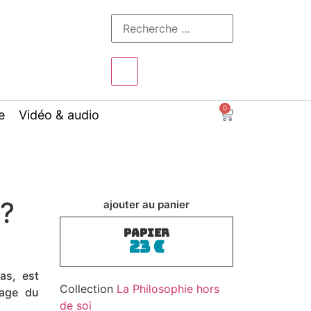
0
e
Vidéo & audio
 ?
ajouter au panier
PAPIER
23
€
as, est
Collection
La Philosophie hors
tage du
de soi