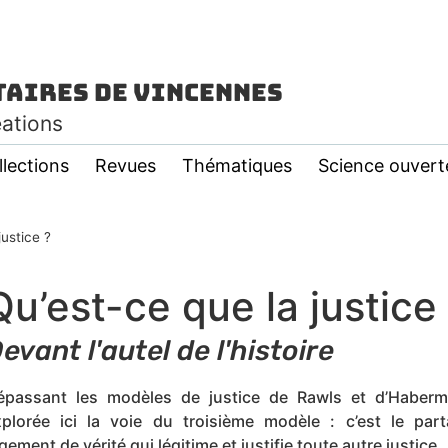
taires de Vincennes
éations
llections
Revues
Thématiques
Science ouvert
justice ?
Qu’est-ce que la justice
evant l'autel de l'histoire
épassant les modèles de justice de Rawls et d’Haberm
xplorée ici la voie du troisième modèle : c’est le par
gement de vérité qui légitime et justifie toute autre justice.