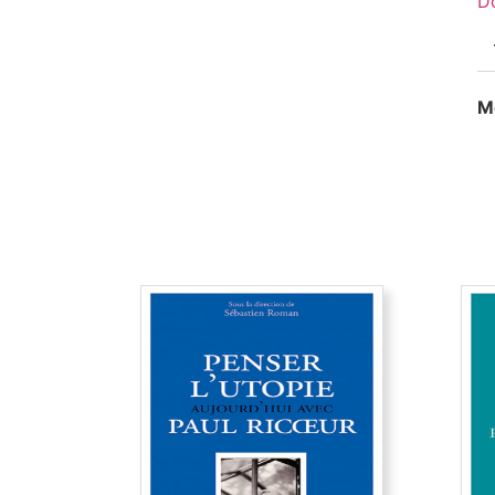
Do
Mo
D
Penser l’utopie aujourd’hui
avec Paul Ricœur
Del
On connaît mal la conception de
être
l’utopie selon Paul Ricœur. Ce
app