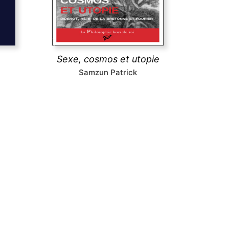
etc.),
au tournant des Lumières.
s (la
).
découvrir
Sexe, cosmos et utopie
Samzun Patrick