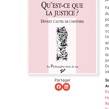
Fa
du
po
d
c
l’
ac
l’
qu
ju
Dr
in
So
Partager
Au
Pa
H
R