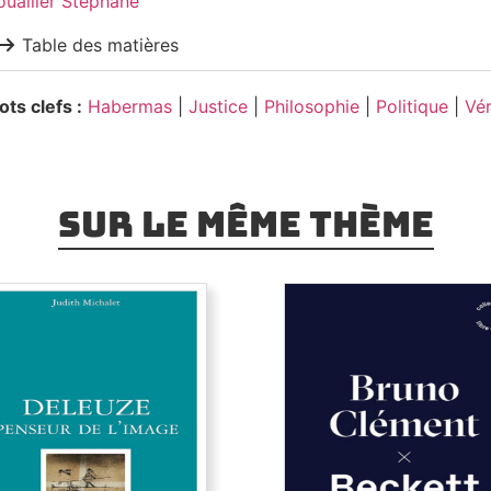
uailler Stéphane
Table des matières
ts clefs :
Habermas
|
Justice
|
Philosophie
|
Politique
|
Vér
Sur le même thème
eleuze, penseur de
l’image
Beckett
euze ne nous invite pas à
Un Beckett rigoureux, orig
 «
devant
»l’image qui nous
parfois polémique : l’atten
araît, mais «
dans
» l’image