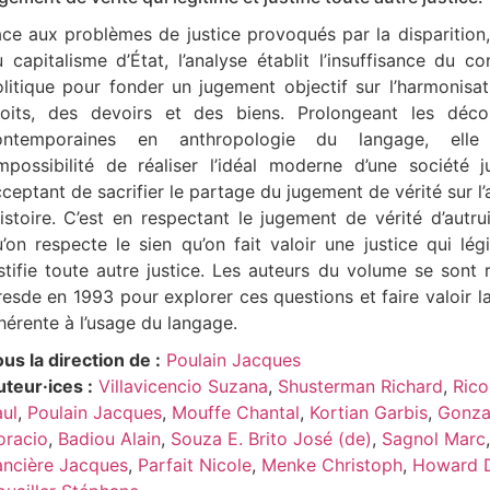
ce aux problèmes de justice provoqués par la disparition, 
 capitalisme d’État, l’analyse établit l’insuffisance du c
litique pour fonder un jugement objectif sur l’harmonisa
roits, des devoirs et des biens. Prolongeant les déco
ontemporaines en anthropologie du langage, elle 
impossibilité de réaliser l’idéal moderne d’une société 
ceptant de sacrifier le partage du jugement de vérité sur l’
histoire. C’est en respectant le jugement de vérité d’autru
’on respecte le sien qu’on fait valoir une justice qui lég
stifie toute autre justice. Les auteurs du volume se sont 
esde en 1993 pour explorer ces questions et faire valoir la
hérente à l’usage du langage.
us la direction de :
Poulain Jacques
teur·ices :
Villavicencio Suzana
,
Shusterman Richard
,
Rico
ul
,
Poulain Jacques
,
Mouffe Chantal
,
Kortian Garbis
,
Gonza
oracio
,
Badiou Alain
,
Souza E. Brito José (de)
,
Sagnol Marc
,
ancière Jacques
,
Parfait Nicole
,
Menke Christoph
,
Howard 