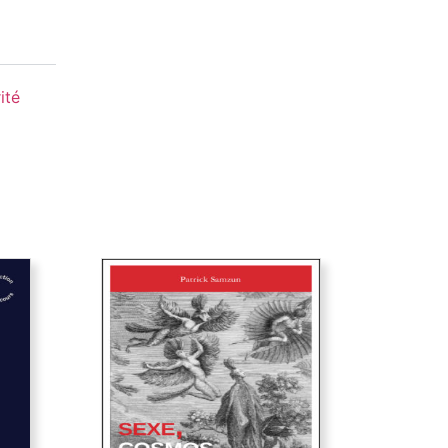
ité
Sexe, cosmos et utopie
inal,
du est
Une pensée sexuelle utopique