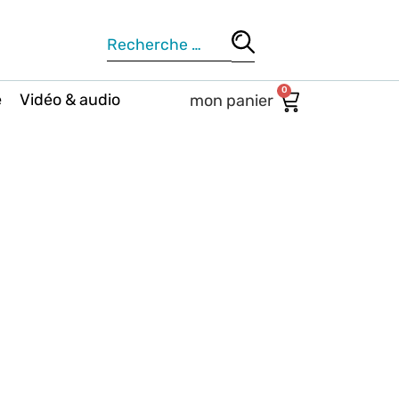
0
e
Vidéo & audio