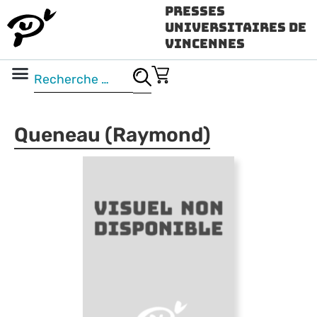
Presses
Universitaires de
Vincennes
Science ouverte
Vidéo & audio
Queneau (Raymond)