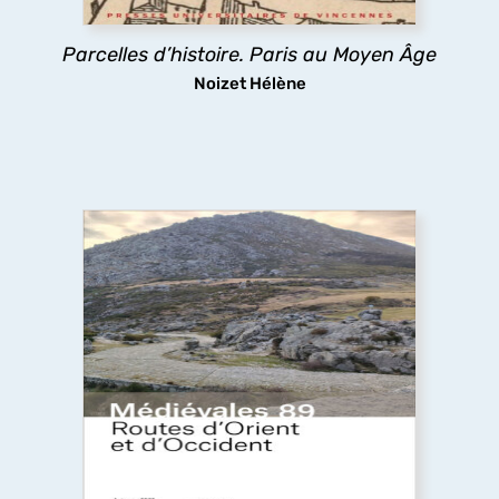
parisien.
Parcelles d’histoire. Paris au Moyen Âge
découvrir
Noizet Hélène
Routes d’Orient et d’Occident
Pèlerins, marchands et autres voyageurs
sillonnent les routes médiévales, y compris dans
des espaces inhospitaliers, ignorant sans doute
que les infrastructures routières qu’ils
empruntaient ont fait l’objet d’aménagements
complexes.