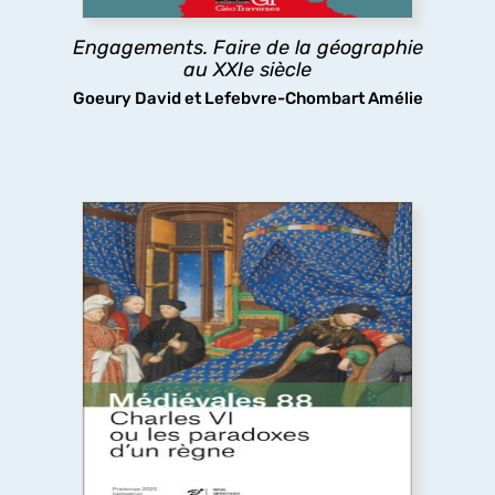
participative.
Engagements. Faire de la géographie
découvrir
au XXIe siècle
Goeury David et Lefebvre-Chombart Amélie
Charles VI ou les paradoxes d’un règne
Le long règne de Charles VI a longtemps été
considéré comme une catastrophe, pourtant les
arts et les lettres ont fleuri à sa cour, tandis que
sa folie même stimulait la réflexion politique : tels
sont les paradoxes ici analysés.