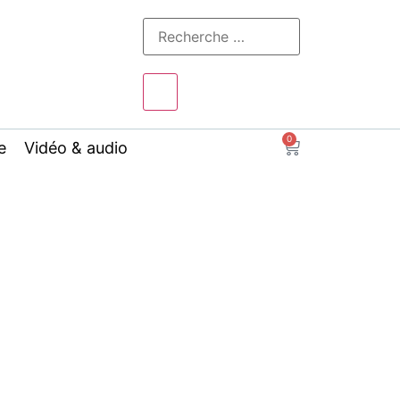
0
e
Vidéo & audio