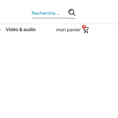
0
e
Vidéo & audio