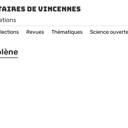
taires de Vincennes
ations
lections
Revues
Thématiques
Science ouvert
olène