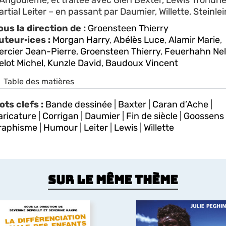
’Angoulême, et traitée avec Glen Bexter, Lewis Trondhe
rtial Leiter – en passant par Daumier, Willette, Steinle
ous la direction de :
Groensteen Thierry
uteur·ices :
Morgan Harry
,
Abélès Luce
,
Alamir Marie
,
ercier Jean-Pierre
,
Groensteen Thierry
,
Feuerhahn Nel
elot Michel
,
Kunzle David
,
Baudoux Vincent
Table des matières
ots clefs :
Bande dessinée
|
Baxter
|
Caran d’Ache
|
aricature
|
Corrigan
|
Daumier
|
Fin de siècle
|
Goossens
raphisme
|
Humour
|
Leiter
|
Lewis
|
Willette
Sur le même thème