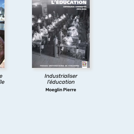
Le
Industrialiser
île
l’éducation
Pour mieux comprendre les
el,
mutations des
le-
organisations, ressources et
t
pratiques éducatives.
e.
découvrir
Le
Industrialiser
le
l’éducation
Moeglin Pierre