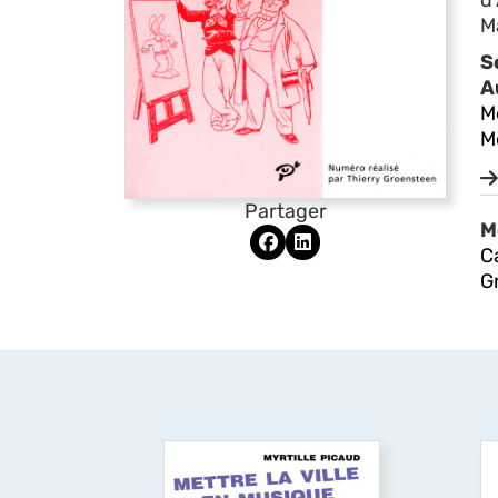
d
Ma
S
A
M
M
Partager
M
C
G