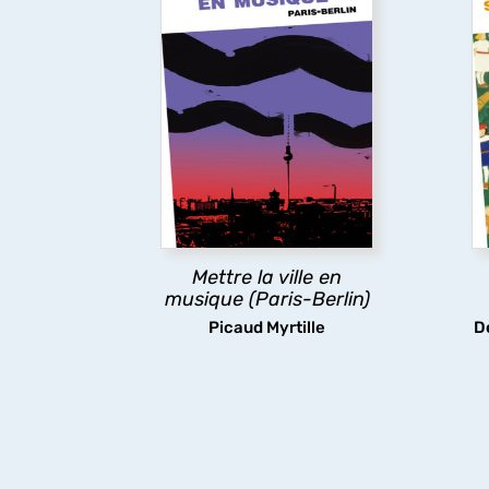
Mettre la ville en
musique (Paris-Berlin)
C
En croisant sociologie de la
le
culture, sociologie urbaine et
en
sociologie des professions,
de
Myrtille Picaud analyse les
c
hiérarchies et les
fa
transformations des scènes
p
musicales contemporaines
de Paris et Berlin.
Mettre la ville en
musique (Paris-Berlin)
découvrir
Picaud Myrtille
D