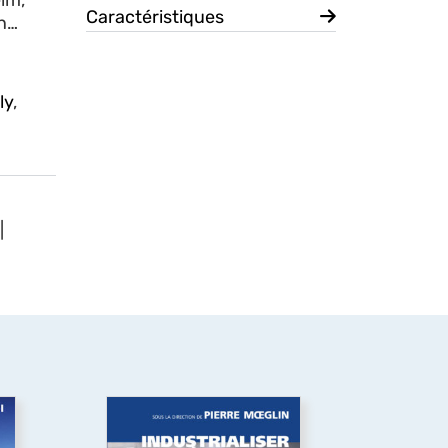
im,
Caractéristiques
in…
ly
,
|