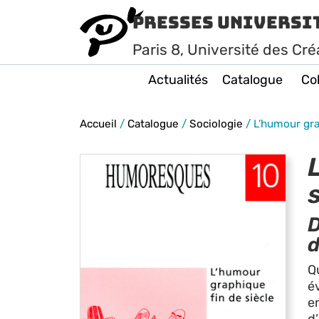
Presses Universi
Paris
8
, Université des Cré
Actualités
Catalogue
Col
Accueil
/
Catalogue
/
Sociologie
/
L’humour grap
s
D
d
Q
év
e