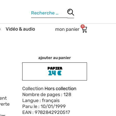
0
e
Vidéo & audio
ajouter au panier
PAPIER
14
€
Collection
Hors collection
Nombre de pages : 128
ment
Langue : français
verte
Paru le : 10/01/1999
EAN : 9782842920517