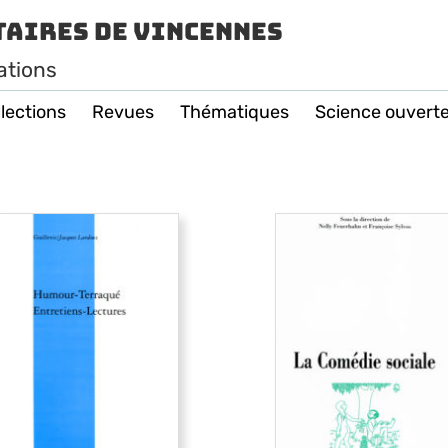
taires de Vincennes
ations
lections
Revues
Thématiques
Science ouvert