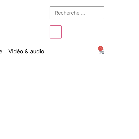
0
e
Vidéo & audio