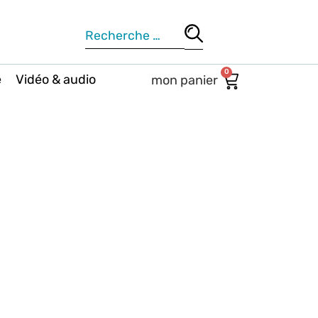
0
e
Vidéo & audio