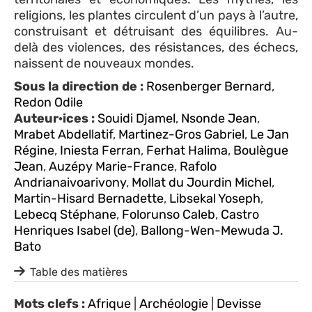
religions, les plantes circulent d’un pays à l’autre,
construisant et détruisant des équilibres. Au-
delà des violences, des résistances, des échecs,
naissent de nouveaux mondes.
Sous la direction de :
Rosenberger Bernard
,
Redon Odile
Auteur·ices :
Souidi Djamel
,
Nsonde Jean
,
Mrabet Abdellatif
,
Martinez-Gros Gabriel
,
Le Jan
Régine
,
Iniesta Ferran
,
Ferhat Halima
,
Boulègue
Jean
,
Auzépy Marie-France
,
Rafolo
Andrianaivoarivony
,
Mollat du Jourdin Michel
,
Martin-Hisard Bernadette
,
Libsekal Yoseph
,
Lebecq Stéphane
,
Folorunso Caleb
,
Castro
Henriques Isabel (de)
,
Ballong-Wen-Mewuda J.
Bato
Table des matières
Mots clefs :
Afrique
|
Archéologie
|
Devisse