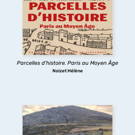
Âge
Comment le Moyen Âge a dessiné la forme de la
ville de Paris ? Les églises, la trame des rues, les
lotissements, la poésie urbaine montrent
comment les pratiques des habitants médiévaux
ont durablement structuré l’espace urbain
parisien.
Parcelles d’histoire. Paris au Moyen Âge
découvrir
Noizet Hélène