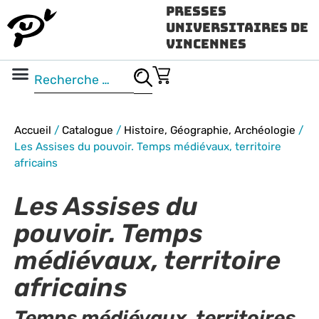
Presses
Universitaires de
Vincennes
Science ouverte
Vidéo & audio
Accueil
/
Catalogue
/
Histoire, Géographie, Archéologie
/
Les Assises du pouvoir. Temps médiévaux, territoire
africains
Les Assises du
pouvoir. Temps
médiévaux, territoire
africains
Temps médiévaux, territoires