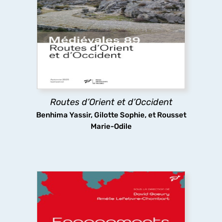
Routes d’Orient et d’Occident
Pèlerins, marchands et autres voyageurs
sillonnent les routes médiévales, y compris dans
des espaces inhospitaliers, ignorant sans doute
que les infrastructures routières qu’ils
empruntaient ont fait l’objet d’aménagements
complexes.
Routes d’Orient et d’Occident
découvrir
Benhima Yassir, Gilotte Sophie, et Rousset
Marie-Odile
Engagements. Faire de la géographie au