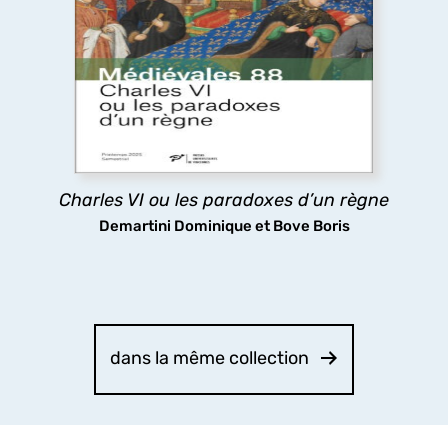
Charles VI ou les paradoxes d’un règne
Le long règne de Charles VI a longtemps été
considéré comme une catastrophe, pourtant les
arts et les lettres ont fleuri à sa cour, tandis que
sa folie même stimulait la réflexion politique : tels
sont les paradoxes ici analysés.
découvrir
Charles VI ou les paradoxes d’un règne
Demartini Dominique et Bove Boris
dans la même collection