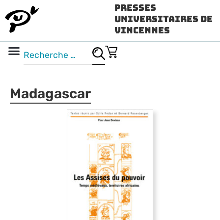
Presses
Universitaires de
Vincennes
Science ouverte
Vidéo & audio
Madagascar