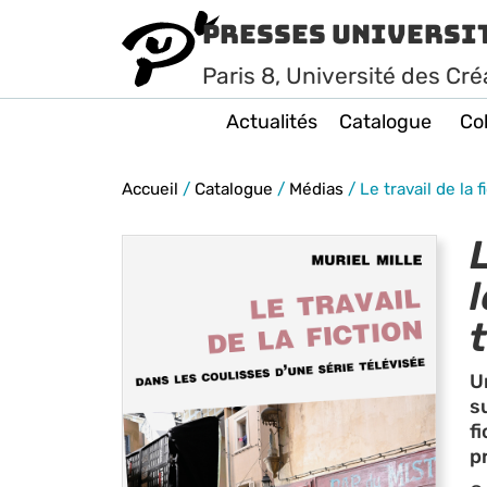
Presses Universi
Paris
8
, Université des Cré
Actualités
Catalogue
Col
Accueil
/
Catalogue
/
Médias
/
Le travail de la 
L
U
s
fi
p