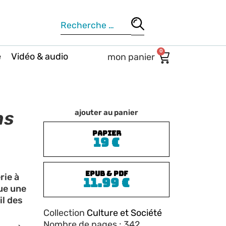
0
e
Vidéo & audio
ns
ajouter au panier
PAPIER
19
€
ePub & PDF
rie à
11.99
€
ue une
il des
Collection
Culture et Société
Nombre de pages : 342