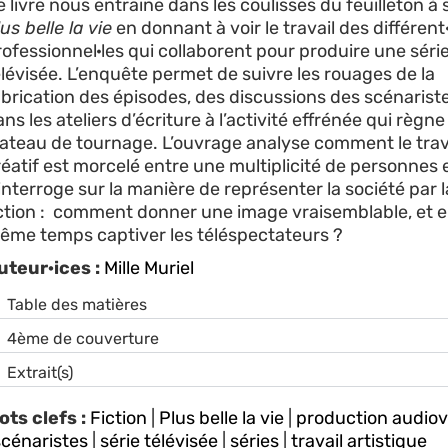
 livre nous entraine dans les coulisses du feuilleton à
us belle la vie
en donnant à voir le travail des différent
rofessionnel·les qui collaborent pour produire une séri
élévisée. L’enquête permet de suivre les rouages de la
abrication des épisodes, des discussions des scénarist
ns les ateliers d’écriture à l’activité effrénée qui règne
lateau de tournage. L’ouvrage analyse comment le trav
réatif est morcelé entre une multiplicité de personnes 
interroge sur la manière de représenter la société par l
iction : comment donner une image vraisemblable, et 
ême temps captiver les téléspectateurs ?
uteur·ices :
Mille Muriel
Table des matières
4ème de couverture
Extrait(s)
ots clefs :
Fiction
|
Plus belle la vie
|
production audiov
scénaristes
|
série télévisée
|
séries
|
travail artistique