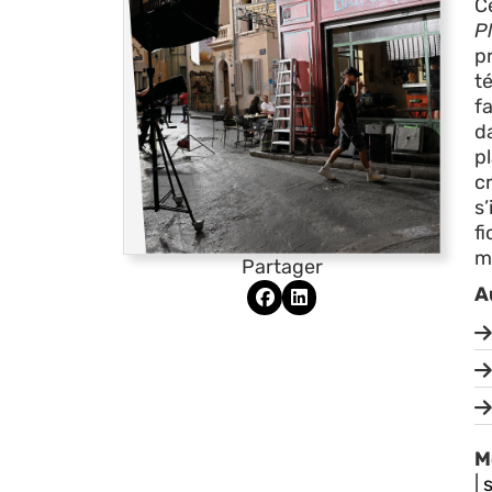
Ce
Pl
p
t
f
da
p
c
s’
f
m
Partager
A
M
|