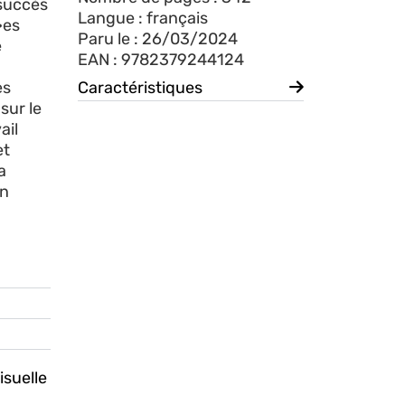
 succès
Langue : français
·es
Paru le : 26/03/2024
e
EAN : 9782379244124
es
Caractéristiques
 sur le
ail
et
a
en
isuelle