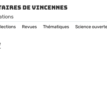
taires de Vincennes
ations
lections
Revues
Thématiques
Science ouvert
e