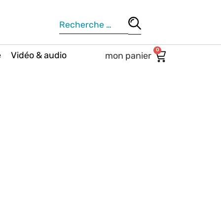
0
e
Vidéo & audio