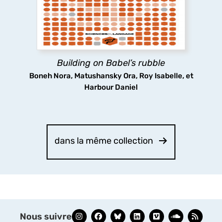
framework, covering a wide range of topics in
the various levels of linguistic analysis, with a
particular focus on Georgian and Kartvelian
languages.
Building on Babel’s rubble
découvrir
Boneh Nora, Matushansky Ora, Roy Isabelle, et
Harbour Daniel
dans la même collection
Nous suivre