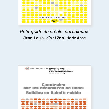
cette langue, qui bien souvent ne lui associent
pas la notion de « grammaire », qu'aux non
créolophones. Tous risquent d'être étonnés de sa
riche complexité.
Petit guide de créole martiniquais
découvrir
Jean-Louis Loïc et Zribi-Hertz Anne
Building on Babel’s rubble
This volume explores the unity of linguistic
diversity in ‘Babel’s rubble’ in the Generative