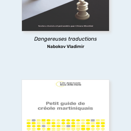
pratiques de la traduction de Nabokov, leur
évolution dans le temps jusqu’à la défense
radicale du littéralisme, une position extrême et
dérangeante.
Dangereuses traductions
découvrir
Nabokov Vladimir
Petit guide de créole martiniquais
Visite guidée de la grammaire du créole
martiniquais, destinée tant aux locuteurs de