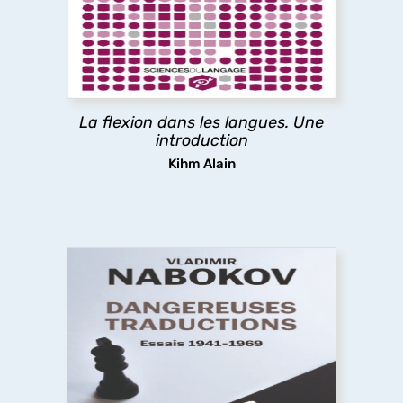
conjugaison des langues naturelles, explore leurs
significations, expose les théories les
concernant, spécule sur leur émergence et leur
apprentissage.
La flexion dans les langues. Une
découvrir
introduction
Kihm Alain
Dangereuses traductions
À partir de textes pour la plupart inédits en
français, cet ouvrage présente la pensée et les