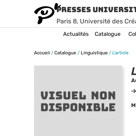
Presses Universi
Paris
8
, Université des Cré
Actualités
Catalogue
Col
Accueil
/
Catalogue
/
Linguistique
/
L’article
L
A
M