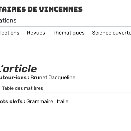
taires de Vincennes
ations
lections
Revues
Thématiques
Science ouvert
’article
uteur·ices :
Brunet Jacqueline
Table des matières
ots clefs :
Grammaire
|
Italie