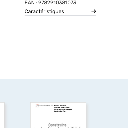
EAN : 9782910381073
Caractéristiques
e
Building on Babel’s
rubble