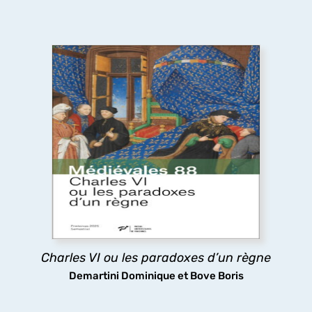
Charles VI ou les paradoxes d’un règne
Le long règne de Charles VI a longtemps été
considéré comme une catastrophe, pourtant les
arts et les lettres ont fleuri à sa cour, tandis que
sa folie même stimulait la réflexion politique : tels
sont les paradoxes ici analysés.
découvrir
Charles VI ou les paradoxes d’un règne
Demartini Dominique et Bove Boris