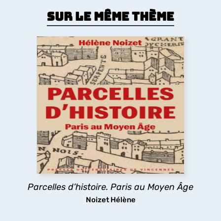
Sur le même thème
Parcelles d’histoire. Paris au Moyen
Âge
Comment le Moyen Âge a dessiné la forme de la
ville de Paris ? Les églises, la trame des rues, les
lotissements, la poésie urbaine montrent
comment les pratiques des habitants médiévaux
ont durablement structuré l’espace urbain
parisien.
Parcelles d’histoire. Paris au Moyen Âge
découvrir
Noizet Hélène