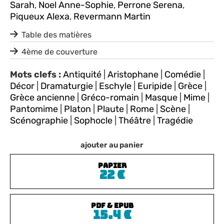
Sarah
,
Noel Anne-Sophie
,
Perrone Serena
,
Piqueux Alexa
,
Revermann Martin
Table des matières
4ème de couverture
Mots clefs :
Antiquité
|
Aristophane
|
Comédie
|
Décor
|
Dramaturgie
|
Eschyle
|
Euripide
|
Grèce
|
Grèce ancienne
|
Gréco-romain
|
Masque
|
Mime
|
Pantomime
|
Platon
|
Plaute
|
Rome
|
Scène
|
Scénographie
|
Sophocle
|
Théâtre
|
Tragédie
ajouter au panier
PAPIER
22
€
PDF & EPUB
15.4
€