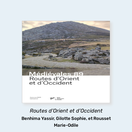
Routes d’Orient et d’Occident
Pèlerins, marchands et autres voyageurs
sillonnent les routes médiévales, y compris dans
des espaces inhospitaliers, ignorant sans doute
que les infrastructures routières qu’ils
empruntaient ont fait l’objet d’aménagements
complexes.
Routes d’Orient et d’Occident
découvrir
Benhima Yassir, Gilotte Sophie, et Rousset
Marie-Odile