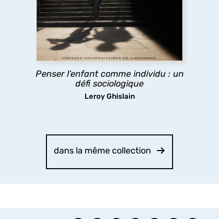
« enfance(s) » et individualité ?
Comment penser à la fois l’enfant comme «
acteur », et comme marqué par les inégalités
sociales ? La question est à la fois scientifique et
politique, donnant à penser sur la place des
enfants dans notre société.
Penser l’enfant comme individu : un
défi sociologique
découvrir
Leroy Ghislain
dans la même collection