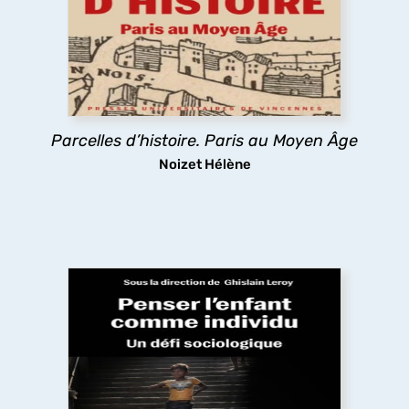
ville de Paris ? Les églises, la trame des rues, les
lotissements, la poésie urbaine montrent
comment les pratiques des habitants médiévaux
ont durablement structuré l’espace urbain
parisien.
Parcelles d’histoire. Paris au Moyen Âge
découvrir
Noizet Hélène
Penser l’enfant comme individu : un défi
sociologique
Pourquoi un ouvrage de sociologie mettant en
lien