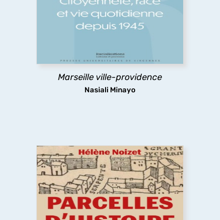
à Marseille, par une historienne américaine. Un
regard acéré sur le post-colonial, les
redéfinitions du projet impérial français, les
nouveaux modes de gestion de populations
racialisées.
Marseille ville-providence
découvrir
Nasiali Minayo
Parcelles d’histoire. Paris au Moyen
Âge
Comment le Moyen Âge a dessiné la forme de la