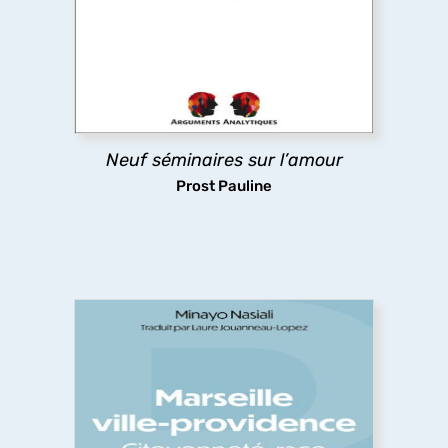
Qu’est-ce l’amour ? C’est la question que cet
ouvrage se propose d’éclairer à partir de la
psychanalyse, avec Freud et Lacan, tout en
revenant sur la philosophie, la théologie, la
mythologie, le théâtre, la littérature.
découvrir
Neuf séminaires sur l’amour
Prost Pauline
Marseille ville-providence
L’histoire des liens entre citoyenneté et logement