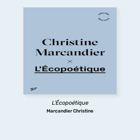
L’Écopoétique
L’écopoétique est une réponse à la question de
Sarah Kofman en 1983 : Comment s’en sortir ?
Cette discipline critique et narrative tente de
dépasser l’apparence insoluble du dérèglement
climatique. Que faire (le
poïein
du terme
écopoétique) pour habiter autrement le monde
qui est notre maison (le
oikos
du terme
écopoétique) ? En quoi le récit peut-il être le
poros
(le stratagème) pour sortir de cette
situation en apparence sans issue ?
L’Écopoétique
Marcandier Christine
découvrir