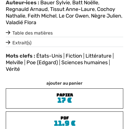
Auteur·ices :
Bauer Sylvie
,
Batt Noëlle
,
Regnauld Arnaud
,
Tissut Anne-Laure
,
Cochoy
Nathalie
,
Feith Michel
,
Le Cor Gwen
,
Nègre Julien
,
Valadié Flora
Table des matières
Extrait(s)
Mots clefs :
États-Unis
|
Fiction
|
Littérature
|
Melville
|
Poe (Edgard)
|
Sciences humaines
|
Vérité
ajouter au panier
PAPIER
17
€
PDF
11.9
€