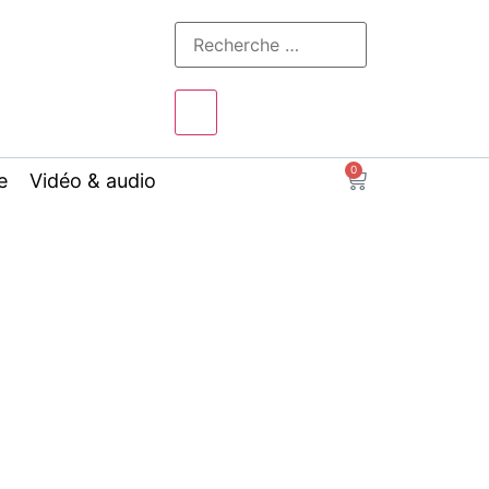
0
e
Vidéo & audio