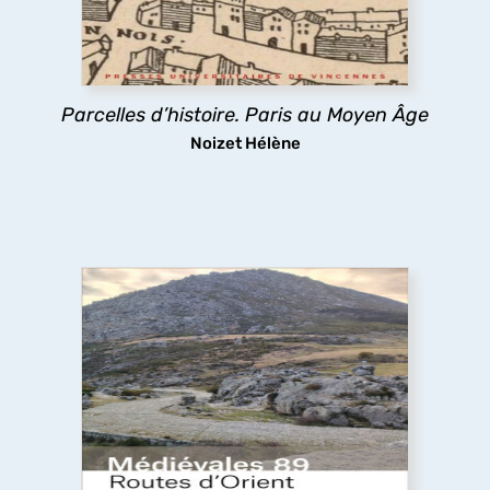
comment les pratiques des habitants médiévaux
ont durablement structuré l’espace urbain
parisien.
Parcelles d’histoire. Paris au Moyen Âge
découvrir
Noizet Hélène
Routes d’Orient et d’Occident
Pèlerins, marchands et autres voyageurs
sillonnent les routes médiévales, y compris dans
des espaces inhospitaliers, ignorant sans doute