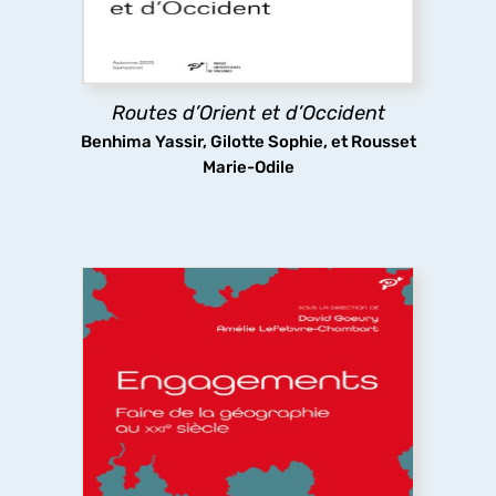
que les infrastructures routières qu’ils
empruntaient ont fait l’objet d’aménagements
complexes.
Routes d’Orient et d’Occident
découvrir
Benhima Yassir, Gilotte Sophie, et Rousset
Marie-Odile
Engagements. Faire de la géographie au
XXIe siècle
Que signifie s’engager à faire de la géographie
dans un monde incertain dominé par les chocs
politiques, économiques et environnementaux ?