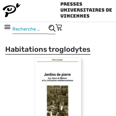
Presses
Universitaires de
Vincennes
Science ouverte
Vidéo & audio
Habitations troglodytes