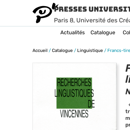
Presses Universi
Paris
8
, Université des Cré
Actualités
Catalogue
Col
Accueil
/
Catalogue
/
Linguistique
/
Francs-tire
«
t
m
p