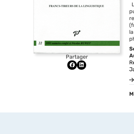
L
p
r
(
l
p
S
A
Partager
R
J
M