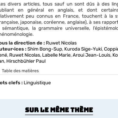
es divers articles, tous sauf un sont dûs à des lin
ubliant en général en anglais, et dont certain
elativement peu connus en France, touchent à la 
française, japonaise, coréenne, anglaise), à ses rappor
a sémantique, la grammaire universelle, l’épistémolo
hénoménologie.
ous la direction de :
Ruwet Nicolas
uteur·ices :
Shim Bong-Sup
,
Kuroda Sige-Yuki
,
Coppi
ené
,
Ruwet Nicolas
,
Labelle Marie
,
Aroui Jean-Louis
,
Ko
an
,
Hirschbühler Paul
Table des matières
ots clefs :
Linguistique
Sur le même thème