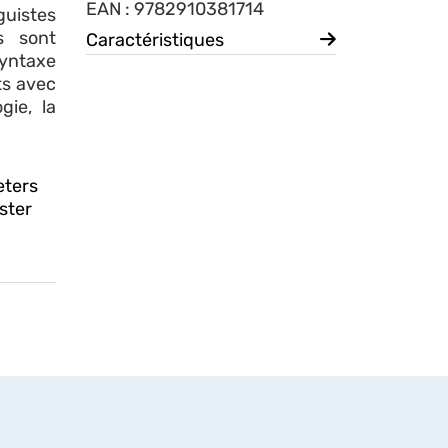
EAN : 9782910381714
guistes
s sont
Caractéristiques
syntaxe
ts avec
gie, la
eters
ster