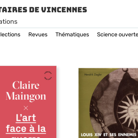
taires de Vincennes
ations
lections
Revues
Thématiques
Science ouvert