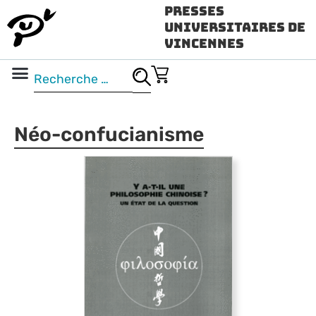
Presses
Universitaires de
Vincennes
Science ouverte
Vidéo & audio
Néo-confucianisme