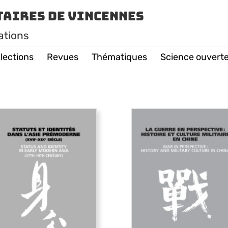
taires de Vincennes
ations
lections
Revues
Thématiques
Science ouvert