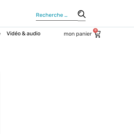
0
e
Vidéo & audio