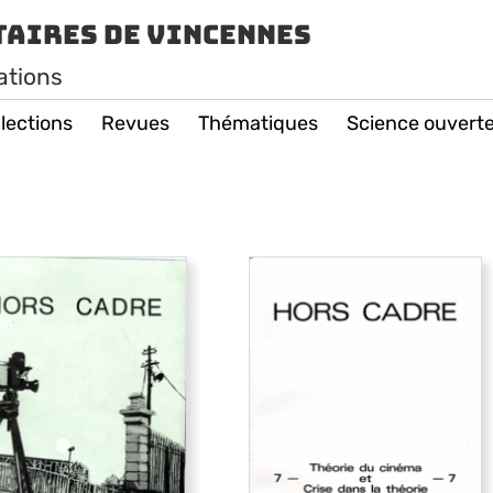
taires de Vincennes
ations
lections
Revues
Thématiques
Science ouvert