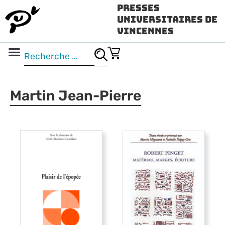
Presses
Universitaires de
Vincennes
Science ouverte
Vidéo & audio
Martin Jean-Pierre