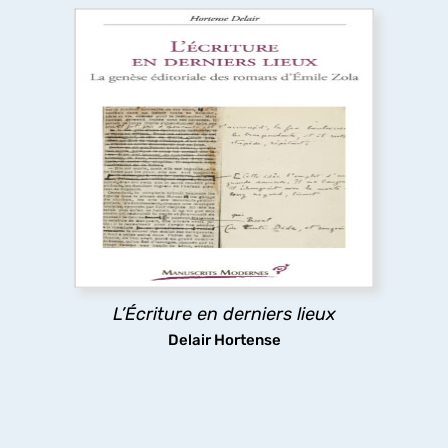
L’Écriture en derniers lieux
Pour certains auteurs, l’impression de l’ouvrage
relance l’écriture au lieu d’y mettre un terme. Cet
ouvrage réexamine l’histoire littéraire et les
Rougon-Macquart
à la lumière des épreuves
typographiques, où Zola révise littéralement le
texte de chaque roman à la dernière minute.
L’Écriture en derniers lieux
découvrir
Delair Hortense