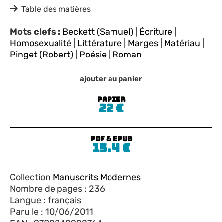
Table des matières
Mots clefs :
Beckett (Samuel)
|
Écriture
|
Homosexualité
|
Littérature
|
Marges
|
Matériau
|
Pinget (Robert)
|
Poésie
|
Roman
ajouter au panier
PAPIER
22
€
PDF & EPUB
15.4
€
Collection
Manuscrits Modernes
Nombre de pages : 236
Langue : français
Paru le : 10/06/2011