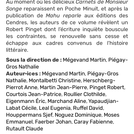
Au moment où les délicieux
Carnets de Monsieur
Songe
reparaissent en Poche Minuit, et après la
publication de
Mahu reparle
aux éditions des
Cendres, les auteurs de ce volume révèlent un
Robert Pinget dont l’écriture inquiète bouscule
les contraintes, se renouvelle sans cesse et
échappe aux cadres convenus de l’histoire
littéraire.
Sous la direction de :
Mégevand Martin
,
Piégay-
Gros Nathalie
Auteur·ices :
Mégevand Martin
,
Piégay-Gros
Nathalie
,
Montalbetti Christine
,
Herschberg-
Pierrot Anne
,
Martin Jean-Pierre
,
Pinget Robert
,
Courtois Jean-Patrice
,
Roullier Clothilde
,
Eigenmann Éric
,
Marchand Aline
,
Yapaudjian-
Labat Cécile
,
Leal Eugenia
,
Ruffel David
,
Houppermans Sjef
,
Noguez Dominique
,
Moses
Emmanuel
,
Faerber Johan
,
Caray Fabienne
,
Rutault Claude